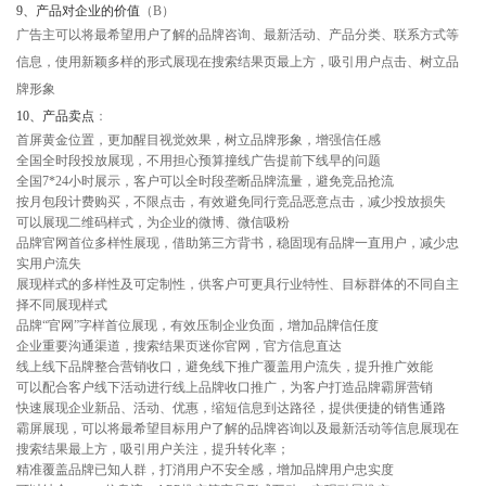
9
、
产品对企业的价值
（B）
广告主可以将最希望用户了解的品牌咨询、最新活动、产品分类、联系方式等
信息，使用新颖多样的形式展现在搜索结果页最上方，吸引用户点击、树立品
牌形象
10
、
产品卖点
：
首屏黄金位置，更加醒目视觉效果，树立品牌形象，增强信任感
全国全时段投放展现，不用担心预算撞线广告提前下线早的问题
全国7*24小时展示，客户可以全时段垄断品牌流量，避免竞品抢流
按月包段计费购买，不限点击，有效避免同行竞品恶意点击，减少投放损失
可以展现二维码样式，为企业的微博、微信吸粉
品牌官网首位多样性展现，借助第三方背书，稳固现有品牌一直用户，减少忠
实用户流失
展现样式的多样性及可定制性，供客户可更具行业特性、目标群体的不同自主
择不同展现样式
品牌“官网”字样首位展现，有效压制企业负面，增加品牌信任度
企业重要沟通渠道，搜索结果页迷你官网，官方信息直达
线上线下品牌整合营销收口，避免线下推广覆盖用户流失，提升推广效能
可以配合客户线下活动进行线上品牌收口推广，为客户打造品牌霸屏营销
快速展现企业新品、活动、优惠，缩短信息到达路径，提供便捷的销售通路
霸屏展现，可以将最希望目标用户了解的品牌咨询以及最新活动等信息展现在
搜索结果最上方，吸引用户关注，提升转化率；
精准覆盖品牌已知人群，打消用户不安全感，增加品牌用户忠实度