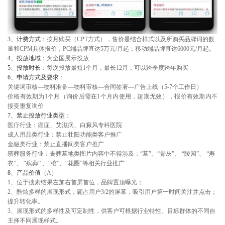
3、
计费方式
：按月购买（CPT方式），售价是结合样式以及所购买品牌词的数
量和CPM具体报价，PC端品牌直达5万元/月起；移动端品牌直达6000元/月起。
4、
投放地域
：为全国展示投放
5、
投放时长
：每次投放最短1个月，最长12月，可以跨季度跨年购买
6、
申请方式及要求
：
关键词审核—物料准备—物料审核—合同签署—广告上线（5-7个工作日）
价格有效期为1个月（询价后需在1个月内使用，超期无效），报价有效期内不
接受重复询价
7、
禁止投放行业类型
：
医疗行业：癌症、艾滋病、白癜风专科医院
成人用品类行业：禁止壮阳功能类客户推广
金融类行业：禁止直播间类客户推广
殡葬服务行业：丧葬墓地类图片内容中不得涉及：“墓”、“骨灰”、 “陵园”、 “寿
衣”、 “殡葬” 、“棺”、“花圈”等相关行业推广
8
、
产品价值
（A）
1、位于搜索结果左加右首屏首位，品牌置顶曝光；
2、酷炫多样的展现形式，霸占用户3/2的屏幕，吸引用户第一时间关注并点击；
提升转化率。
3、展现形式的多样性及可定制性，供客户可根据行业特性、目标群体的不同自
主择不同展现样式。